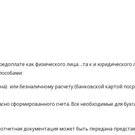
едоплате как физического лица….та к и юридического 
пособами:
зина) или безналичному расчету (банковской картой по
асно сформированного счета. Все необходимые для бухга
о отчетная документация может быть передана предста